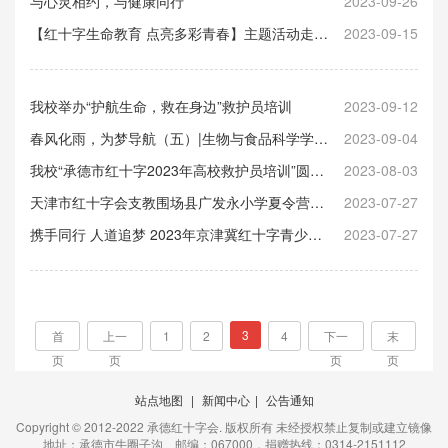
与心灵相约，与健康同行
2023-09-26
【红十字生命教育 点亮多彩青春】主题活动走进承德市双滦区实验中学
2023-09-15
我校举办“护航生命，救在身边”救护员培训
2023-09-12
春风化雨，为梦导航（五）|生物与食品科学学院参与红十字应急救援志愿培训
2023-09-04
我校“承德市红十字2023年高校救护员培训”圆满结束
2023-08-03
天津市红十字会支教围场县广发永小学夏令营活动
2023-07-27
携手同行 人道追梦 2023年京津冀红十字青少年交流营活动在河北承德圆满举办
2023-07-27
3
首
上一
1
2
4
下一
末
页
页
页
页
站点地图
|
新闻中心
|
公告通知
Copyright © 2012-2022 承德红十字会. 版权所有 未经授权禁止复制或建立镜像
地址：承德市牛圈子沟 邮编：067000，捐赠热线：0314-2151112